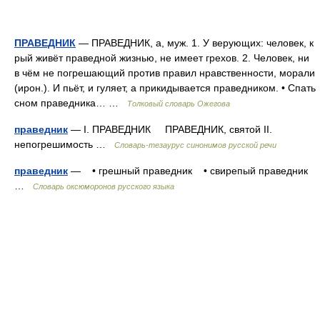
ПРАВЕДНИК
— ПРАВЕДНИК, а, муж. 1. У верующих: человек, к
рый живёт праведной жизнью, не имеет грехов. 2. Человек, ни
в чём не погрешающий против правил нравственности, морали
(ирон.). И пьёт, и гуляет, а прикидывается праведником. • Спать
сном праведника… …
Толковый словарь Ожегова
праведник
— I. ПРАВЕДНИК ПРАВЕДНИК, святой II.
непогрешимость …
Словарь-тезаурус синонимов русской речи
праведник
— • грешный праведник • свирепый праведник
…
Словарь оксюморонов русского языка