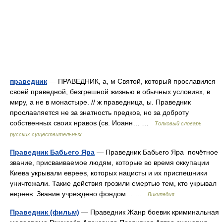
праведник
— ПРАВЕДНИК, а, м Святой, который прославился
своей праведной, безгрешной жизнью в обычных условиях, в
миру, а не в монастыре. // ж праведница, ы. Праведник
прославляется не за знатность предков, но за доброту
собственных своих нравов (св. Иоанн… …
Толковый словарь
русских существительных
Праведник Бабьего Яра
— Праведник Бабьего Яра почётное
звание, присваиваемое людям, которые во время оккупации
Киева укрывали евреев, которых нацисты и их приспешники
уничтожали. Такие действия грозили смертью тем, кто укрывал
евреев. Звание учреждено фондом… …
Википедия
Праведник (фильм)
— Праведник Жанр боевик криминальная