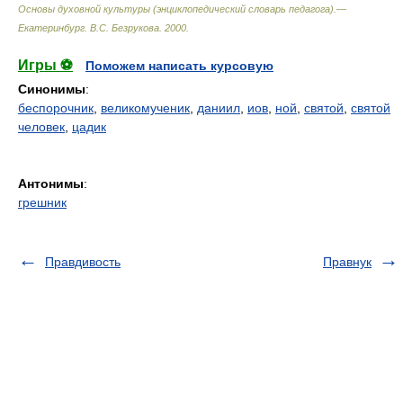
Основы духовной культуры (энциклопедический словарь педагога).—
Екатеринбург
.
В.С. Безрукова
.
2000
.
Игры ⚽
Поможем написать курсовую
Синонимы
:
беспорочник
,
великомученик
,
даниил
,
иов
,
ной
,
святой
,
святой
человек
,
цадик
Антонимы
:
грешник
Правдивость
Правнук