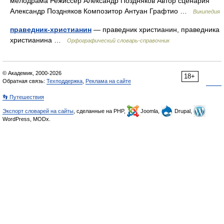
мелодрама Режиссёр Александр Поздняков Автор сценария
Александр Поздняков Композитор Антуан Графтио …
Википедия
праведник-христианин
— праведник христианин, праведника
христианина …
Орфографический словарь-справочник
© Академик, 2000-2026
18+
Обратная связь:
Техподдержка
,
Реклама на сайте
👣 Путешествия
Экспорт словарей на сайты
, сделанные на PHP,
Joomla,
Drupal,
WordPress, MODx.